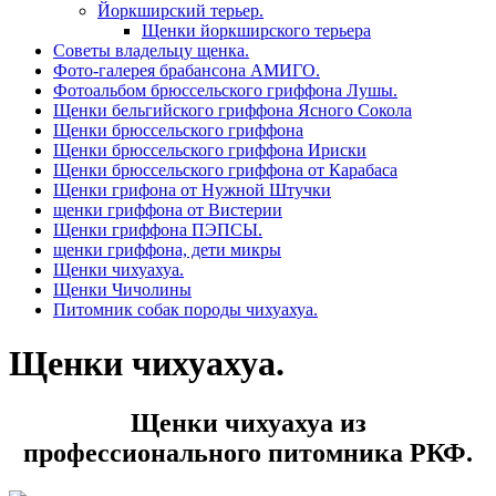
Йоркширский терьер.
Щенки йоркширского терьера
Советы владельцу щенка.
Фото-галерея брабансона АМИГО.
Фотоальбом брюссельского гриффона Лушы.
Щенки бельгийского гриффона Ясного Сокола
Щенки брюссельского гриффона
Щенки брюссельского гриффона Ириски
Щенки брюссельского гриффона от Карабаса
Щенки грифона от Нужной Штучки
щенки гриффона от Вистерии
Щенки гриффона ПЭПСЫ.
щенки гриффона, дети микры
Щенки чихуахуа.
Щенки Чичолины
Питомник собак породы чихуахуа.
Щенки чихуахуа.
Щенки чихуахуа из
профессионального питомника РКФ.