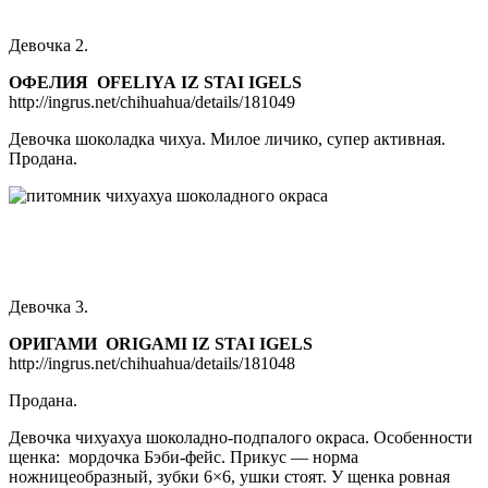
Девочка 2.
ОФЕЛИЯ
OFELIYA
IZ
STAI
IGELS
http://ingrus.net/chihuahua/details/181049
Девочка шоколадка чихуа. Милое личико, супер активная.
Продана.
Девочка 3.
ОРИГАМИ
ORIGAMI
IZ
STAI
IGELS
http://ingrus.net/chihuahua/details/181048
Продана.
Девочка чихуахуа шоколадно-подпалого окраса. Особенности
щенка: мордочка Бэби-фейс. Прикус — норма
ножницеобразный, зубки 6×6, ушки стоят. У щенка ровная