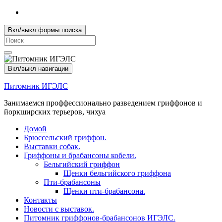
Вкл/выкл формы поиска
Search
for:
Вкл/выкл навигации
Питомник ИГЭЛС
Занимаемся проффессионально разведением гриффонов и
йоркширских терьеров, чихуа
Домой
Брюссельский гриффон.
Выставки собак.
Гриффоны и брабансоны кобели.
Бельгийский гриффон
Щенки бельгийского гриффона
Пти-брабансоны
Щенки пти-брабансона.
Контакты
Новости с выставок.
Питомник гриффонов-брабансонов ИГЭЛС.