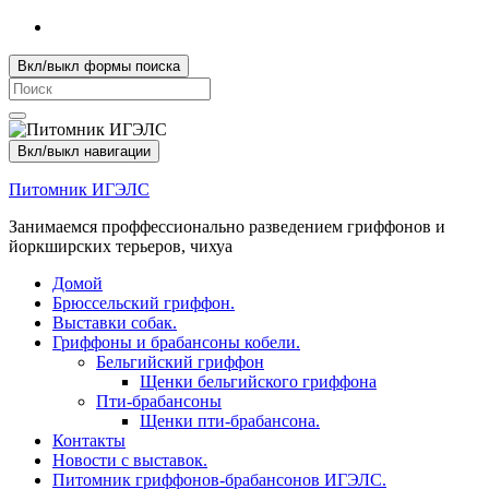
Вкл/выкл формы поиска
Search
for:
Вкл/выкл навигации
Питомник ИГЭЛС
Занимаемся проффессионально разведением гриффонов и
йоркширских терьеров, чихуа
Домой
Брюссельский гриффон.
Выставки собак.
Гриффоны и брабансоны кобели.
Бельгийский гриффон
Щенки бельгийского гриффона
Пти-брабансоны
Щенки пти-брабансона.
Контакты
Новости с выставок.
Питомник гриффонов-брабансонов ИГЭЛС.