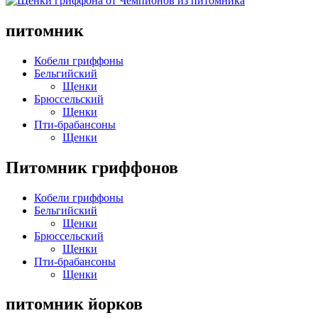
питомник
Кобели гриффоны
Бельгийский
Щенки
Брюссельский
Щенки
Пти-брабансоны
Щенки
Питомник гриффонов
Кобели гриффоны
Бельгийский
Щенки
Брюссельский
Щенки
Пти-брабансоны
Щенки
питомник йорков