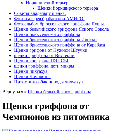
Йоркширский терьер.
Щенки йоркширского терьера
Советы владельцу щенка.
Фото-галерея брабансона АМИГО.
Фотоальбом брюссельского гриффона Лушы.
Щенки бельгийского гриффона Ясного Сокола
Щенки брюссельского гриффона
Щенки брюссельского гриффона Ириски
Щенки брюссельского гриффона от Карабаса
Щенки грифона от Нужной Штучки
щенки гриффона от Вистерии
Щенки гриффона ПЭПСЫ.
щенки гриффона, дети микры
Щенки чихуахуа.
Щенки Чичолины
Питомник собак породы чихуахуа.
Вернуться к
Щенки бельгийского гриффона
Щенки гриффона от
Чемпионов из питомника