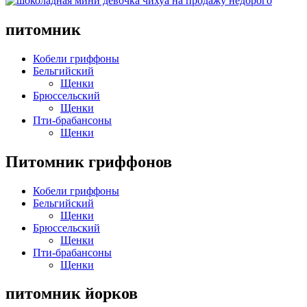
питомник
Кобели гриффоны
Бельгийский
Щенки
Брюссельский
Щенки
Пти-брабансоны
Щенки
Питомник гриффонов
Кобели гриффоны
Бельгийский
Щенки
Брюссельский
Щенки
Пти-брабансоны
Щенки
питомник йорков