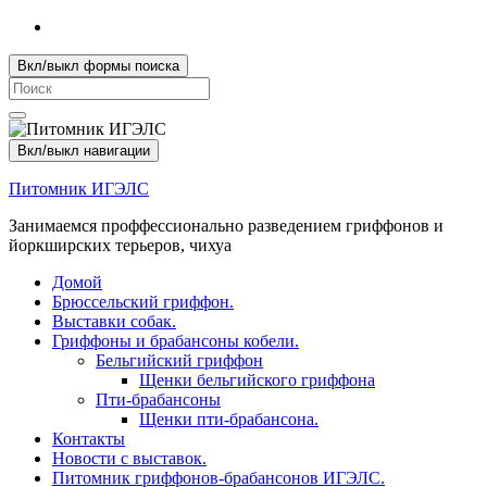
Вкл/выкл формы поиска
Search
for:
Вкл/выкл навигации
Питомник ИГЭЛС
Занимаемся проффессионально разведением гриффонов и
йоркширских терьеров, чихуа
Домой
Брюссельский гриффон.
Выставки собак.
Гриффоны и брабансоны кобели.
Бельгийский гриффон
Щенки бельгийского гриффона
Пти-брабансоны
Щенки пти-брабансона.
Контакты
Новости с выставок.
Питомник гриффонов-брабансонов ИГЭЛС.