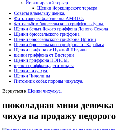
Йоркширский терьер.
Щенки йоркширского терьера
Советы владельцу щенка.
Фото-галерея брабансона АМИГО.
Фотоальбом брюссельского гриффона Лушы.
Щенки бельгийского гриффона Ясного Сокола
Щенки брюссельского гриффона
Щенки брюссельского гриффона Ириски
Щенки брюссельского гриффона от Карабаса
Щенки грифона от Нужной Штучки
щенки гриффона от Вистерии
Щенки гриффона ПЭПСЫ.
щенки гриффона, дети микры
Щенки чихуахуа.
Щенки Чичолины
Питомник собак породы чихуахуа.
Вернуться к
Щенки чихуахуа.
шоколадная мини девочка
чихуа на продажу недорого