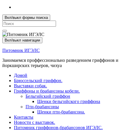
Вкл/выкл формы поиска
Search
for:
Вкл/выкл навигации
Питомник ИГЭЛС
Занимаемся проффессионально разведением гриффонов и
йоркширских терьеров, чихуа
Домой
Брюссельский гриффон.
Выставки собак.
Гриффоны и брабансоны кобели.
Бельгийский гриффон
Щенки бельгийского гриффона
Пти-брабансоны
Щенки пти-брабансона.
Контакты
Новости с выставок.
Питомник гриффонов-брабансонов ИГЭЛС.