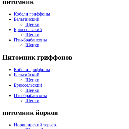
питомник
Кобели гриффоны
Бельгийский
Щенки
Брюссельский
Щенки
Пти-брабансоны
Щенки
Питомник гриффонов
Кобели гриффоны
Бельгийский
Щенки
Брюссельский
Щенки
Пти-брабансоны
Щенки
питомник йорков
Йоркширский терьер.