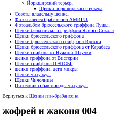
Йоркширский терьер.
Щенки йоркширского терьера
Советы владельцу щенка.
Фото-галерея брабансона АМИГО.
Фотоальбом брюссельского гриффона Лушы.
Щенки бельгийского гриффона Ясного Сокола
Щенки брюссельского гриффона
Щенки брюссельского гриффона Ириски
Щенки брюссельского гриффона от Карабаса
Щенки грифона от Нужной Штучки
щенки гриффона от Вистерии
Щенки гриффона ПЭПСЫ.
щенки гриффона, дети микры
Щенки чихуахуа.
Щенки Чичолины
Питомник собак породы чихуахуа.
Вернуться к
Щенки пти-брабансона.
жофрей и жаконя 004