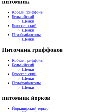
питомник
Кобели гриффоны
Бельгийский
Щенки
Брюссельский
Щенки
Пти-брабансоны
Щенки
Питомник гриффонов
Кобели гриффоны
Бельгийский
Щенки
Брюссельский
Щенки
Пти-брабансоны
Щенки
питомник йорков
Йоркширский терьер.