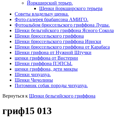
Йоркширский терьер.
Щенки йоркширского терьера
Советы владельцу щенка.
Фото-галерея брабансона АМИГО.
Фотоальбом брюссельского гриффона Лушы.
Щенки бельгийского гриффона Ясного Сокола
Щенки брюссельского гриффона
Щенки брюссельского гриффона Ириски
Щенки брюссельского гриффона от Карабаса
Щенки грифона от Нужной Штучки
щенки гриффона от Вистерии
Щенки гриффона ПЭПСЫ.
щенки гриффона, дети микры
Щенки чихуахуа.
Щенки Чичолины
Питомник собак породы чихуахуа.
Вернуться к
Щенки бельгийского гриффона
гриф15 013