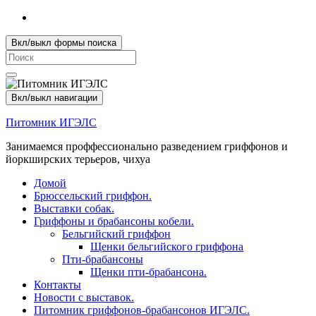
Вкл/выкл формы поиска
Search
for:
Вкл/выкл навигации
Питомник ИГЭЛС
Занимаемся проффессионально разведением гриффонов и
йоркширских терьеров, чихуа
Домой
Брюссельский гриффон.
Выставки собак.
Гриффоны и брабансоны кобели.
Бельгийский гриффон
Щенки бельгийского гриффона
Пти-брабансоны
Щенки пти-брабансона.
Контакты
Новости с выставок.
Питомник гриффонов-брабансонов ИГЭЛС.